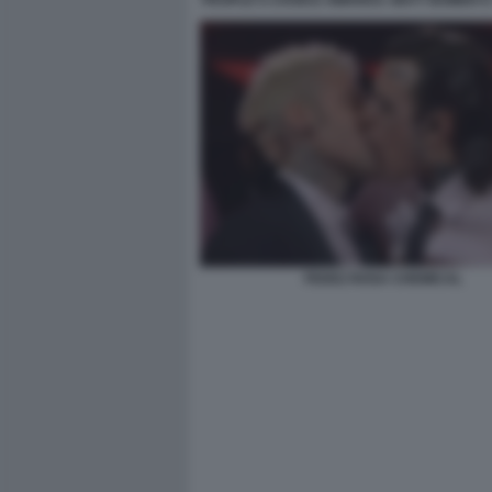
PEOPLE'S CHOICE AWARDS: MATT BOMER E
FEDEZ ROSA CHEMICAL