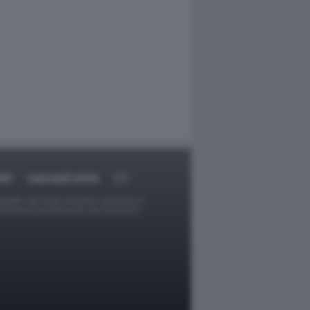
RT
DAGOARCHIVIO
ggetti o gli autori avessero qualcosa in
provvederà prontamente alla rimozione