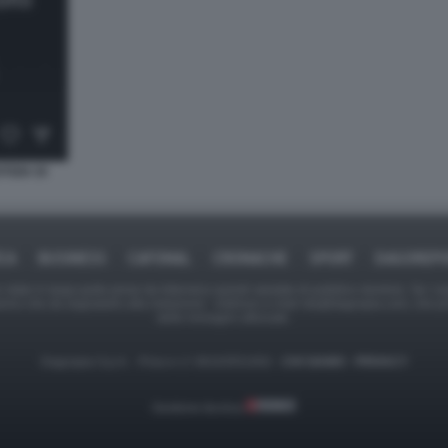
IZIA DI
ICA
BUSINESS
CAFONAL
CRONACHE
SPORT
DAGOREPO
tate in larga parte prese da Internet,e quindi valutate di pubblico dominio. Se i so
ranno che da segnalarlo alla redazione - indirizzo e-mail rda@dagospia.com, che 
delle immagini utilizzate.
Dagospia S.p.A. - P.iva e c.f. 06163551002 -
CHI SIAMO
-
PRIVACY
Gestione tecnica