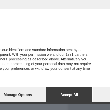
REPORT
DAGOARCHIVIO
que identifiers and standard information sent by a
lopment. With your permission we and our
1731 partners
tners
’ processing as described above. Alternatively you
at some processing of your personal data may not require
nge your preferences or withdraw your consent at any time
Manage Options
Accept All