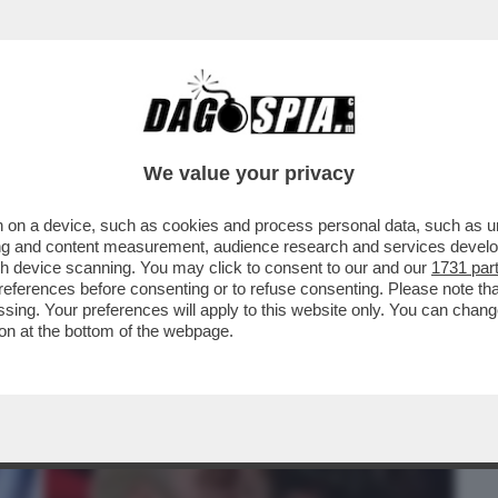
BUSINESS
CAFONAL
CRONACHE
SPORT
DAGO
We value your privacy
 on a device, such as cookies and process personal data, such as uni
NANI SU INSTAGRAM CONFERMA LA
ising and content measurement, audience research and services deve
LO STOP DEI MELONIANI
gh device scanning. You may click to consent to our and our
1731 par
ferences before consenting or to refuse consenting. Please note th
essing. Your preferences will apply to this website only. You can cha
on at the bottom of the webpage.