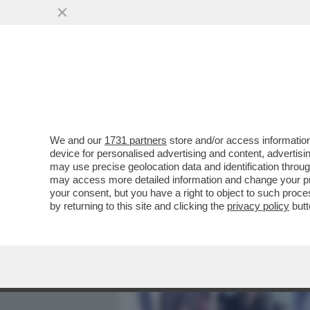
MEDIA E TV
POLITICA
We and our
1731 partners
store and/or access information
FLASH – FRANCESCA FAG
device for personalised advertising and content, advert
NOTIZIA DI DAGOSPIA SUL
may use precise geolocation data and identification throu
may access more detailed information and change your pre
VAI ALL'ARTICOLO
your consent, but you have a right to object to such proc
by returning to this site and clicking the
privacy policy
butt