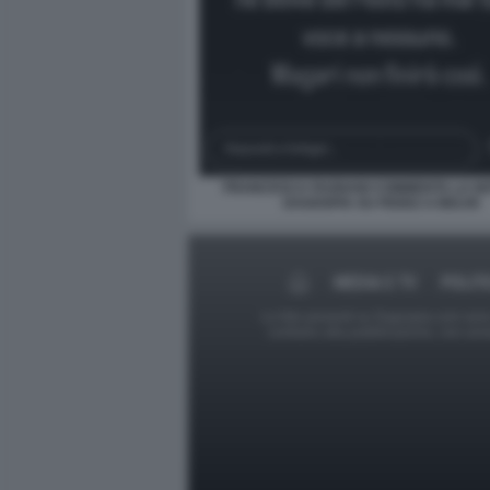
FRANCESCA FAGNANI COMMENTA LA NOT
DAGOSPIA SU FEDEZ A BELVE
MEDIA E TV
POLIT
Le foto presenti su Dagospia.com sono s
contrario alla pubblicazione, non av