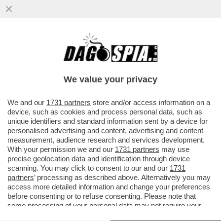
ALT: PARLA 'GENNY' – IL MINISTRO
SANGIULIANO SCRIVE UNA LETTERA ALLA
'STAMPA' PER DARE LA ...
We value your privacy
VAI ALL'ARTICOLO
We and our
1731 partners
store and/or access information on a
device, such as cookies and process personal data, such as
unique identifiers and standard information sent by a device for
personalised advertising and content, advertising and content
measurement, audience research and services development.
With your permission we and our
1731 partners
may use
precise geolocation data and identification through device
scanning. You may click to consent to our and our
1731
partners
’ processing as described above. Alternatively you may
access more detailed information and change your preferences
before consenting or to refuse consenting. Please note that
some processing of your personal data may not require your
consent, but you have a right to object to such processing. Your