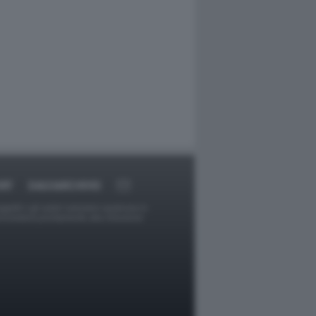
RT
DAGOARCHIVIO
ggetti o gli autori avessero qualcosa in
provvederà prontamente alla rimozione