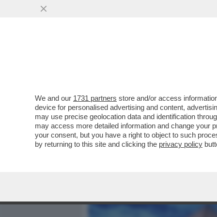
MEDIA E TV
POLITICA
We and our
1731 partners
store and/or access information
NON C’È PACE PER IL LOU
device for personalised advertising and content, advert
SCORSO OTTOBRE, L’ALLA
may use precise geolocation data and identification throu
may access more detailed information and change your pre
VAI ALL'ARTICOLO
your consent, but you have a right to object to such proc
by returning to this site and clicking the
privacy policy
butt