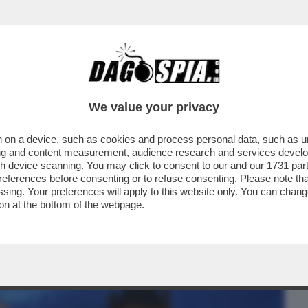
BUSINESS
CAFONAL
CRONACHE
SPORT
DAGO
We value your privacy
 on a device, such as cookies and process personal data, such as uni
VRE – DOPO IL MAXI FURTO SUBITO LO
ising and content measurement, audience research and services deve
GAMENTO CHE HA...
gh device scanning. You may click to consent to our and our
1731 par
ferences before consenting or to refuse consenting. Please note th
essing. Your preferences will apply to this website only. You can cha
on at the bottom of the webpage.