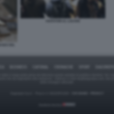
VISITATORI AL LOUVRE
MUSEO DEL
ICA
BUSINESS
CAFONAL
CRONACHE
SPORT
DAGOREPO
tate in larga parte prese da Internet,e quindi valutate di pubblico dominio. Se i so
ranno che da segnalarlo alla redazione - indirizzo e-mail rda@dagospia.com, che 
delle immagini utilizzate.
Dagospia S.p.A. - P.iva e c.f. 06163551002 -
CHI SIAMO
-
PRIVACY
Gestione tecnica