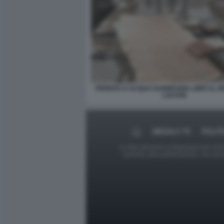
PERDITA D ACQUA DANNEGGIA LIBRI AL 
LOUVRE
MEDIA E TV
POLIT
Le foto presenti su Dagospia.com sono s
contrario alla pubblicazione, non av