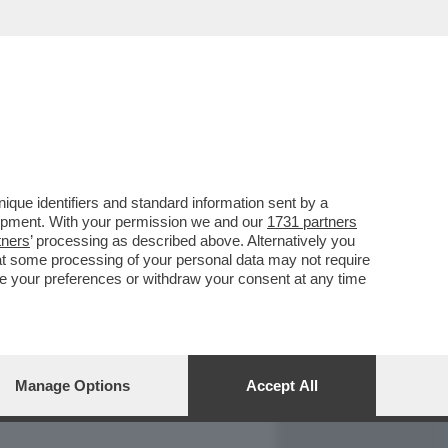
REPORT
DAGOARCHIVIO
que identifiers and standard information sent by a
lopment. With your permission we and our
1731 partners
tners
’ processing as described above. Alternatively you
at some processing of your personal data may not require
nge your preferences or withdraw your consent at any time
Manage Options
Accept All