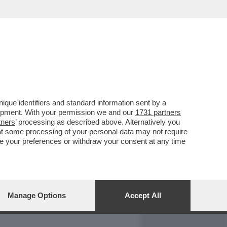
REPORT
DAGOARCHIVIO
que identifiers and standard information sent by a
lopment. With your permission we and our
1731 partners
tners
’ processing as described above. Alternatively you
at some processing of your personal data may not require
nge your preferences or withdraw your consent at any time
Manage Options
Accept All