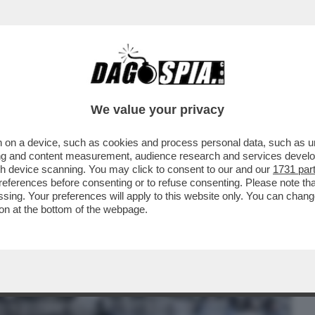
BUSINESS
CAFONAL
CRONACHE
SPORT
DAGO
We value your privacy
 on a device, such as cookies and process personal data, such as uni
O SI BLOCCANO PER INCORAGGIARE I
ising and content measurement, audience research and services deve
:NON RIMANETE A CASA A
gh device scanning. You may click to consent to our and our
1731 par
ferences before consenting or to refuse consenting. Please note th
essing. Your preferences will apply to this website only. You can cha
on at the bottom of the webpage.