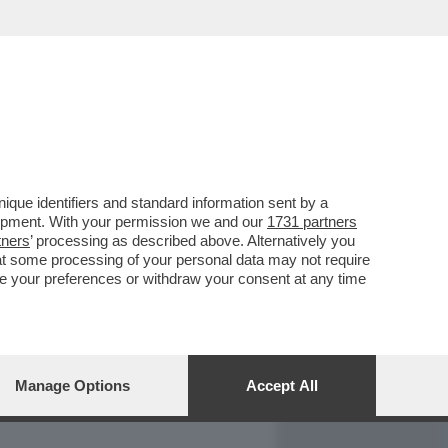
REPORT
DAGOARCHIVIO
que identifiers and standard information sent by a
lopment. With your permission we and our
1731 partners
tners
’ processing as described above. Alternatively you
at some processing of your personal data may not require
nge your preferences or withdraw your consent at any time
Manage Options
Accept All