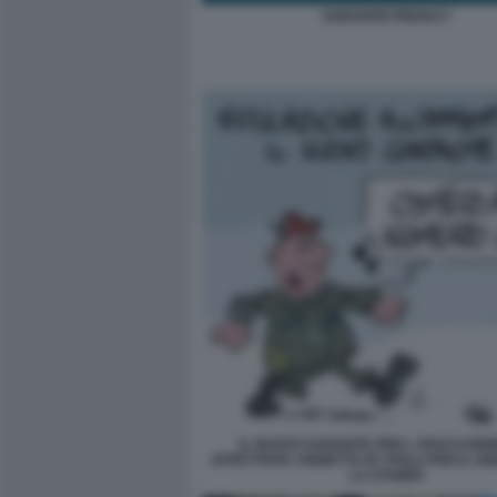
GARANTE PRIVACY
IL NUOVO GARANTE PER L EDUCAZION
AFFETTIVITA VIGNETTA BY ROLLI PER IL G
LA STAMPA