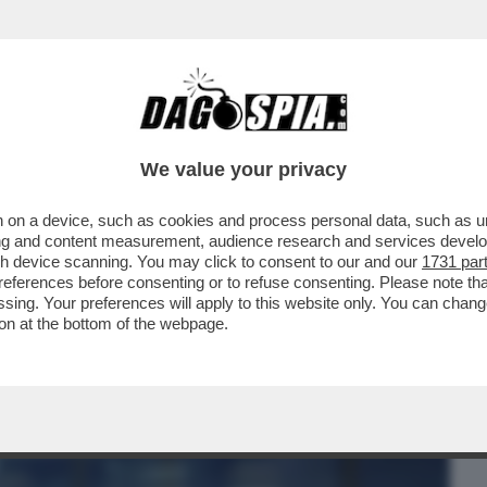
BUSINESS
CAFONAL
CRONACHE
SPORT
DAGO
We value your privacy
 on a device, such as cookies and process personal data, such as uni
OI – I MEMBRI DELL’AUTHORITY SULLA
ising and content measurement, audience research and services deve
ORRUZIONE ...
gh device scanning. You may click to consent to our and our
1731 par
ferences before consenting or to refuse consenting. Please note th
essing. Your preferences will apply to this website only. You can cha
on at the bottom of the webpage.