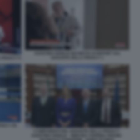
AGOSTINO GHIGLIA INCHIESTA DI REPORT SUL
GARANTE DELLA PRIVACY 1
 PRIVACY 6
VACY ITA
I COMPONENTI DEL GARANTE DELLA PRIVACY -
AGOSTINO GHIGLIA - GINEVRA CERRINA FERONI -
PASQUALE STANZIONE - GUIDO SCORZA