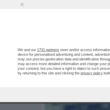
MEDIA E TV
POLITICA
We and our
1731 partners
store and/or access information
IL GARANTE DEI CAZZI SU
device for personalised advertising and content, advert
PRIVACY, INDAGATI PER C
may use precise geolocation data and identification throu
may access more detailed information and change your pre
VAI ALL'ARTICOLO
your consent, but you have a right to object to such proc
by returning to this site and clicking the
privacy policy
butt