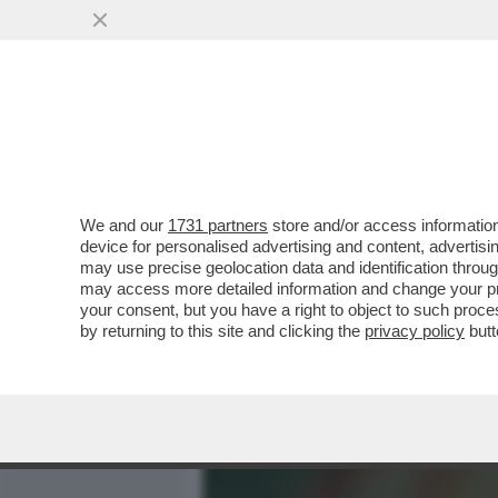
MEDIA E TV
POLITICA
We and our
1731 partners
store and/or access information
SAVIANO VINCE IN TRIBU
device for personalised advertising and content, advert
IN CUI DEFINIVA ‘GALOPPI
may use precise geolocation data and identification throu
may access more detailed information and change your pre
VAI ALL'ARTICOLO
your consent, but you have a right to object to such proc
by returning to this site and clicking the
privacy policy
butt