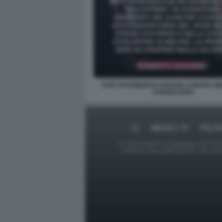
POST DI ROBERTO SAVIANO CONTRO G
SANGIULIANO
MEDIA E TV
POLIT
Le foto presenti su Dagospia.com sono s
contrario alla pubblicazione, non av