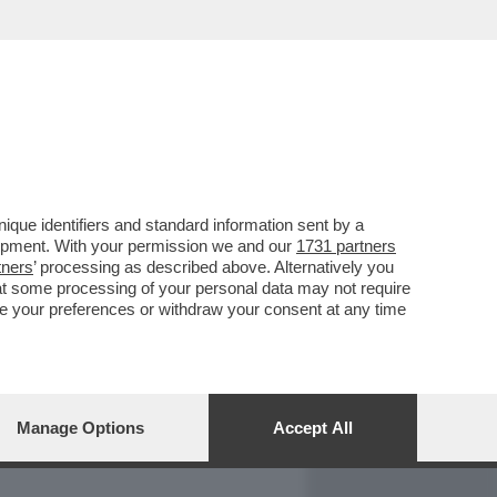
REPORT
DAGOARCHIVIO
que identifiers and standard information sent by a
lopment. With your permission we and our
1731 partners
tners
’ processing as described above. Alternatively you
at some processing of your personal data may not require
nge your preferences or withdraw your consent at any time
Manage Options
Accept All