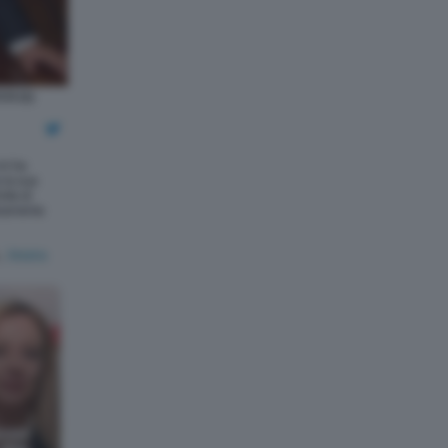
O (1)