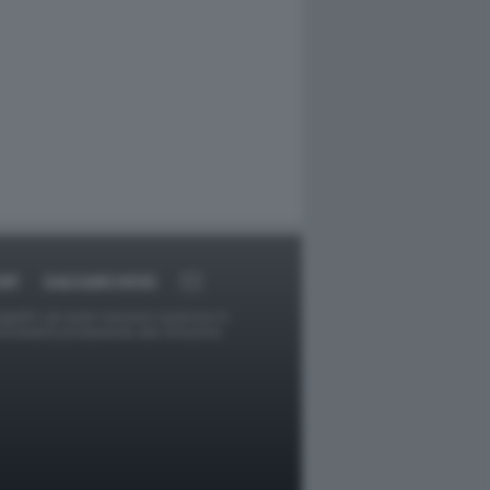
RT
DAGOARCHIVIO
ggetti o gli autori avessero qualcosa in
provvederà prontamente alla rimozione