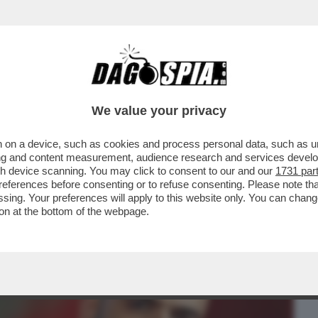
BUSINESS
CAFONAL
CRONACHE
SPORT
DAGO
We value your privacy
 on a device, such as cookies and process personal data, such as uni
NALE CONTRO SANGIULIANO PER IL POST
ising and content measurement, audience research and services deve
NO DI COSENTINO’..
gh device scanning. You may click to consent to our and our
1731 par
ferences before consenting or to refuse consenting. Please note th
essing. Your preferences will apply to this website only. You can cha
on at the bottom of the webpage.