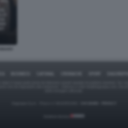
ENNARO
ICA
BUSINESS
CAFONAL
CRONACHE
SPORT
DAGOREPO
tate in larga parte prese da Internet,e quindi valutate di pubblico dominio. Se i so
ranno che da segnalarlo alla redazione - indirizzo e-mail rda@dagospia.com, che 
delle immagini utilizzate.
Dagospia S.p.A. - P.iva e c.f. 06163551002 -
CHI SIAMO
-
PRIVACY
Gestione tecnica