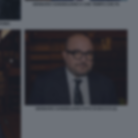
GENNARO SANGIULIANO A CHE TEMPO CHE FA
 ROMA
GENNARO SANGIULIANO FOTO DI BACCO (2)