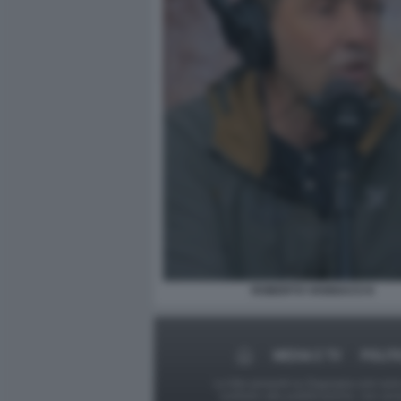
ROBERTO VANNACCI 6
MEDIA E TV
POLIT
Le foto presenti su Dagospia.com sono s
contrario alla pubblicazione, non av