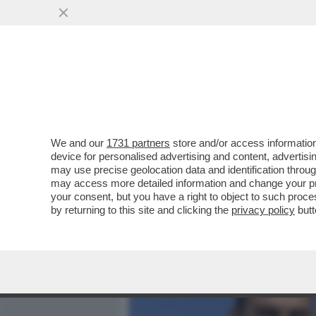
MEDIA E TV
POLITICA
We and our
1731 partners
store and/or access information
VANNACCI, LI MORTACCI! 
device for personalised advertising and content, advert
SONDAGGI E PROVA A PLA
may use precise geolocation data and identification throu
may access more detailed information and change your pre
VAI ALL'ARTICOLO
your consent, but you have a right to object to such proc
by returning to this site and clicking the
privacy policy
butt