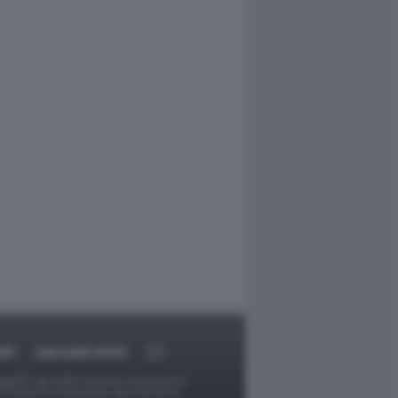
RT
DAGOARCHIVIO
ggetti o gli autori avessero qualcosa in
provvederà prontamente alla rimozione