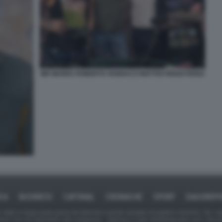
MR MARRA ROBERTO VANNACCI MATTEO RENZI FEDEZ
ICA
BUSINESS
CAFONAL
CRONACHE
SPORT
DAGOREPO
tate in larga parte prese da Internet,e quindi valutate di pubblico dominio. Se i so
ranno che da segnalarlo alla redazione - indirizzo e-mail rda@dagospia.com, che 