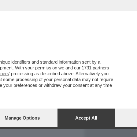
REPORT
DAGOARCHIVIO
que identifiers and standard information sent by a
lopment. With your permission we and our
1731 partners
tners
’ processing as described above. Alternatively you
at some processing of your personal data may not require
nge your preferences or withdraw your consent at any time
Manage Options
Accept All