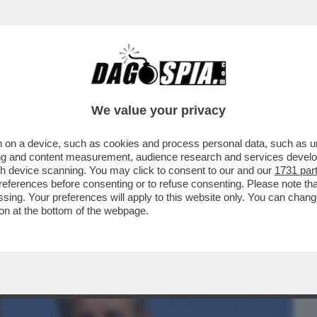
BUSINESS
CAFONAL
CRONACHE
SPORT
DAGO
We value your privacy
 on a device, such as cookies and process personal data, such as uni
IL FASCIO-GENERALE CRESCE NEI
ising and content measurement, audience research and services deve
CARE LE FRONDE INTERNE
gh device scanning. You may click to consent to our and our
1731 par
ferences before consenting or to refuse consenting. Please note th
essing. Your preferences will apply to this website only. You can cha
on at the bottom of the webpage.