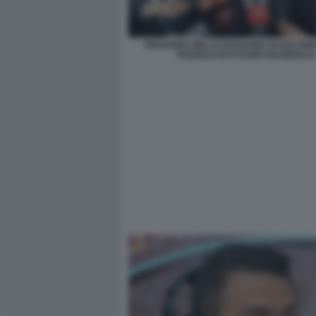
EDOARDO ZIELLO ROSSANO SASSO EM
POZZOLO DI FUTURO NAZIONALE