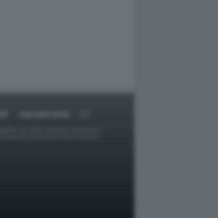
RT
DAGOARCHIVIO
ggetti o gli autori avessero qualcosa in
provvederà prontamente alla rimozione