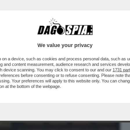
BUSINESS
CAFONAL
CRONACHE
SPORT
DAGO
We value your privacy
 on a device, such as cookies and process personal data, such as uni
 CALCIATORE DI PARMA DI 24 ANNI E'
ising and content measurement, audience research and services deve
TO IN UN CANALE
gh device scanning. You may click to consent to our and our
1731 par
ferences before consenting or to refuse consenting. Please note th
essing. Your preferences will apply to this website only. You can cha
on at the bottom of the webpage.