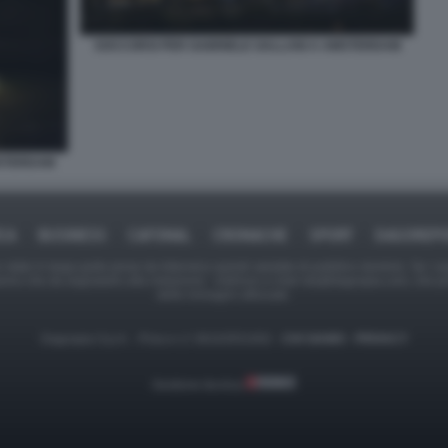
SOCCORSI PER GABRIELE GALLANI A AMSTERDAM
MSTERDAM
ICA
BUSINESS
CAFONAL
CRONACHE
SPORT
DAGOREPO
tate in larga parte prese da Internet,e quindi valutate di pubblico dominio. Se i so
ranno che da segnalarlo alla redazione - indirizzo e-mail rda@dagospia.com, che 
delle immagini utilizzate.
Dagospia S.p.A. - P.iva e c.f. 06163551002 -
CHI SIAMO
-
PRIVACY
Gestione tecnica