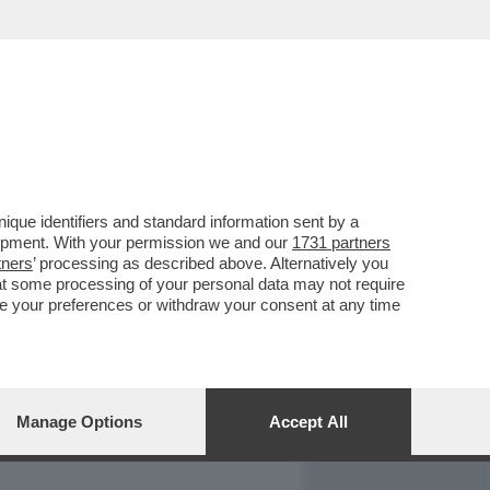
REPORT
DAGOARCHIVIO
que identifiers and standard information sent by a
lopment. With your permission we and our
1731 partners
tners
’ processing as described above. Alternatively you
at some processing of your personal data may not require
nge your preferences or withdraw your consent at any time
Manage Options
Accept All