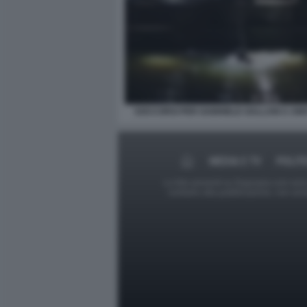
SOCCORSI PER GABRIELE GALLANI A A
MEDIA E TV
POLIT
Le foto presenti su Dagospia.com sono s
contrario alla pubblicazione, non av