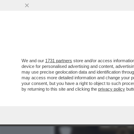
MEDIA E TV
POLITICA
We and our
1731 partners
store and/or access information
GIALLO AD AMSTERDAM: UN
device for personalised advertising and content, advert
MORTO DOPO ESSERE FINI
may use precise geolocation data and identification throu
may access more detailed information and change your pre
VAI ALL'ARTICOLO
your consent, but you have a right to object to such proc
by returning to this site and clicking the
privacy policy
butt