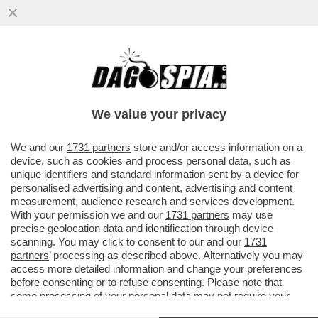
STEFANO DE MARTINO È STATO
'PIZZICATO' CON LA SUA NUOVA FIAMMA.
SI CHIAMA MARTINA E I DUE SONO...
We value your privacy
VAI ALL'ARTICOLO
We and our
1731 partners
store and/or access information on a
device, such as cookies and process personal data, such as
unique identifiers and standard information sent by a device for
personalised advertising and content, advertising and content
measurement, audience research and services development.
With your permission we and our
1731 partners
may use
precise geolocation data and identification through device
scanning. You may click to consent to our and our
1731
partners
’ processing as described above. Alternatively you may
access more detailed information and change your preferences
before consenting or to refuse consenting. Please note that
some processing of your personal data may not require your
consent, but you have a right to object to such processing. Your