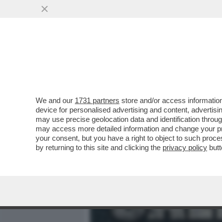
MEDIA E TV
POLITICA
We and our
1731 partners
store and/or access information
IL DIPARTIMENTO DI GIUST
device for personalised advertising and content, advert
L’OPERAZIONE DI CATTURA
may use precise geolocation data and identification throu
may access more detailed information and change your pre
VAI ALL'ARTICOLO
your consent, but you have a right to object to such proc
by returning to this site and clicking the
privacy policy
butt