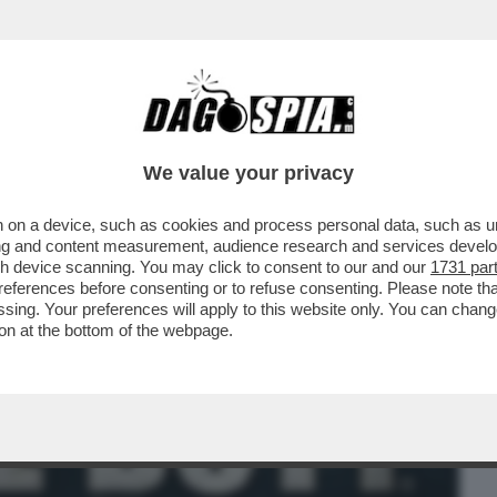
BUSINESS
CAFONAL
CRONACHE
SPORT
DAGO
We value your privacy
 on a device, such as cookies and process personal data, such as uni
IZIA DEGLI STATI UNITI HA APPROVATO
ising and content measurement, audience research and services deve
 DI MADURO...
gh device scanning. You may click to consent to our and our
1731 par
ferences before consenting or to refuse consenting. Please note th
essing. Your preferences will apply to this website only. You can cha
on at the bottom of the webpage.