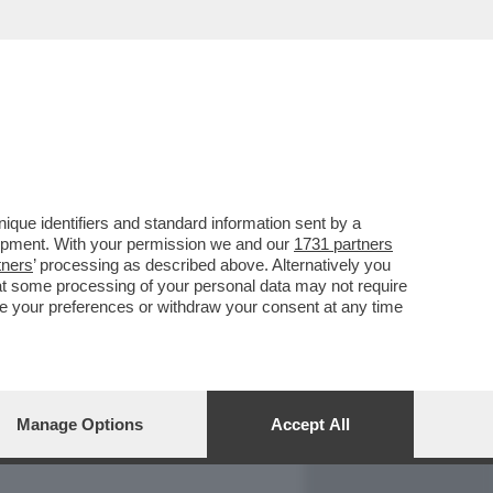
REPORT
DAGOARCHIVIO
que identifiers and standard information sent by a
lopment. With your permission we and our
1731 partners
tners
’ processing as described above. Alternatively you
at some processing of your personal data may not require
nge your preferences or withdraw your consent at any time
Manage Options
Accept All