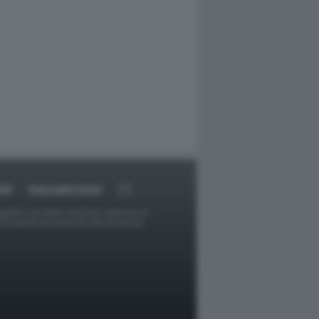
RT
DAGOARCHIVIO
ggetti o gli autori avessero qualcosa in
provvederà prontamente alla rimozione