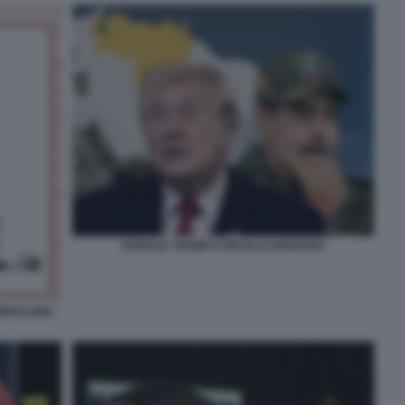
DONALD TRUMP E NICOLAS MADURO
ORNALONE -