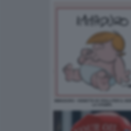
IMMADURO - VIGNETTA BY ROLLI PER IL GI
LA STAMPA