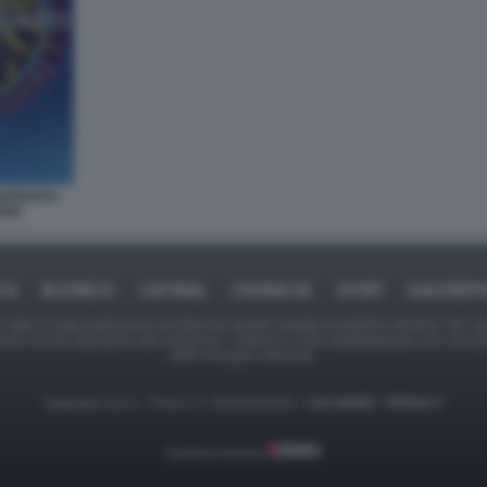
ARDATO -
RIA
ICA
BUSINESS
CAFONAL
CRONACHE
SPORT
DAGOREPO
tate in larga parte prese da Internet,e quindi valutate di pubblico dominio. Se i so
ranno che da segnalarlo alla redazione - indirizzo e-mail rda@dagospia.com, che 
delle immagini utilizzate.
Dagospia S.p.A. - P.iva e c.f. 06163551002 -
CHI SIAMO
-
PRIVACY
Gestione tecnica