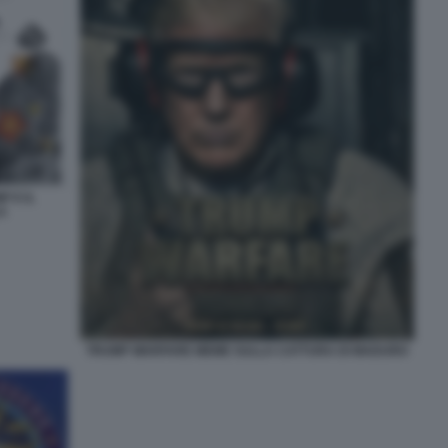
P E IL
A
TRUMP WARFARE MEME SULLA CATTURA DI MADURO