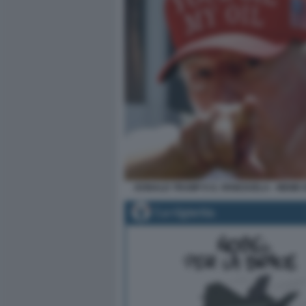
DONALD TRUMP E IL VENEZUELA - MEME 