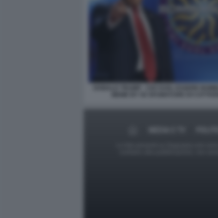
DONALD TRUMP - CHI VUOL ESSERE BOMB
MEME BY 50 SFUMATURE DI CATTIVE
MEDIA E TV
POLIT
Le foto presenti su Dagospia.com sono s
contrario alla pubblicazione, non av