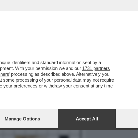
REPORT
DAGOARCHIVIO
que identifiers and standard information sent by a
lopment. With your permission we and our
1731 partners
tners
’ processing as described above. Alternatively you
at some processing of your personal data may not require
nge your preferences or withdraw your consent at any time
Manage Options
Accept All