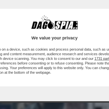
BUSINESS
CAFONAL
CRONACHE
SPORT
DAGO
We value your privacy
 on a device, such as cookies and process personal data, such as uni
ising and content measurement, audience research and services deve
gh device scanning. You may click to consent to our and our
1731 par
ferences before consenting or to refuse consenting. Please note th
essing. Your preferences will apply to this website only. You can cha
on at the bottom of the webpage.