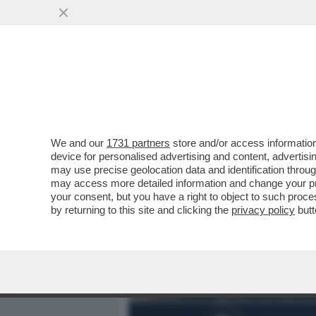
MEDIA E TV
POLITICA
We and our
1731 partners
store and/or access information
device for personalised advertising and content, advert
may use precise geolocation data and identification throu
may access more detailed information and change your pre
your consent, but you have a right to object to such proc
by returning to this site and clicking the
privacy policy
butt