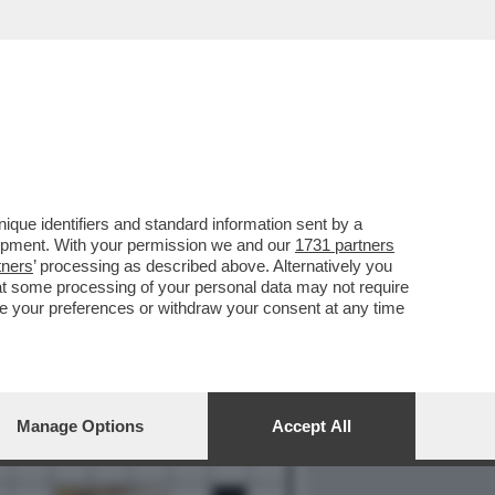
REPORT
DAGOARCHIVIO
que identifiers and standard information sent by a
lopment. With your permission we and our
1731 partners
tners
’ processing as described above. Alternatively you
at some processing of your personal data may not require
nge your preferences or withdraw your consent at any time
Manage Options
Accept All