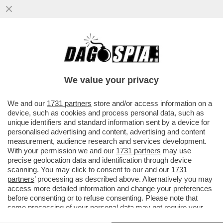
We value your privacy
We and our
1731 partners
store and/or access information on a
device, such as cookies and process personal data, such as
unique identifiers and standard information sent by a device for
personalised advertising and content, advertising and content
measurement, audience research and services development.
With your permission we and our
1731 partners
may use
precise geolocation data and identification through device
scanning. You may click to consent to our and our
1731
partners
’ processing as described above. Alternatively you may
I MODA’ NON VANNO PIU’ DI MODA!
KEKKO
access more detailed information and change your preferences
SILVESTRE, FRONTMAN DEI MODA’, ANNUNCIA LO
before consenting or to refuse consenting. Please note that
SPOSTAMENTO DEL CONCERTO DI TORINO,
some processing of your personal data may not require your
DALL’ALLIANZ STADIUM (CHE PUÒ CONTENERE FINO
consent, but you have a right to object to such processing. Your
A 40MILA SPETTATORI) ALL’INALPI ARENA (CHE NE