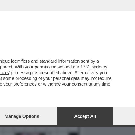
REPORT
DAGOARCHIVIO
que identifiers and standard information sent by a
lopment. With your permission we and our
1731 partners
tners
’ processing as described above. Alternatively you
at some processing of your personal data may not require
nge your preferences or withdraw your consent at any time
Manage Options
Accept All