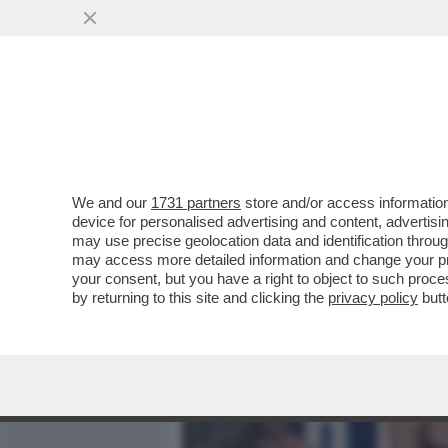
MEDIA E TV
POLITICA
We and our
1731 partners
store and/or access information
device for personalised advertising and content, advert
may use precise geolocation data and identification throu
may access more detailed information and change your pre
your consent, but you have a right to object to such proc
by returning to this site and clicking the
privacy policy
butt