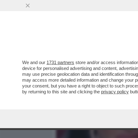
MEDIA E TV
POLITICA
We and our
1731 partners
store and/or access information
device for personalised advertising and content, advert
may use precise geolocation data and identification throu
may access more detailed information and change your pre
your consent, but you have a right to object to such proc
by returning to this site and clicking the
privacy policy
butt