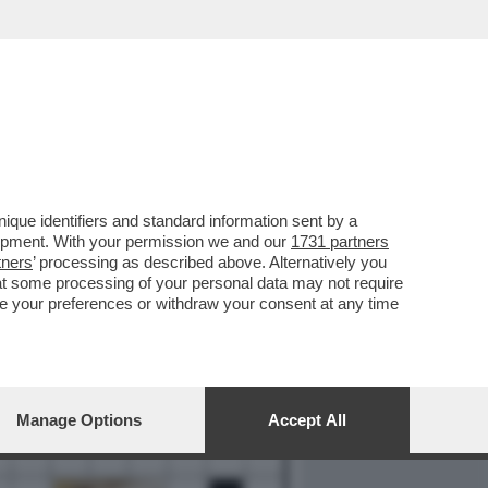
REPORT
DAGOARCHIVIO
que identifiers and standard information sent by a
lopment. With your permission we and our
1731 partners
tners
’ processing as described above. Alternatively you
at some processing of your personal data may not require
nge your preferences or withdraw your consent at any time
Manage Options
Accept All