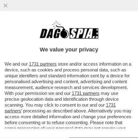
We value your privacy
We and our
1731 partners
store and/or access information on a
device, such as cookies and process personal data, such as
unique identifiers and standard information sent by a device for
personalised advertising and content, advertising and content
measurement, audience research and services development.
With your permission we and our
1731 partners
may use
precise geolocation data and identification through device
scanning. You may click to consent to our and our
1731
partners
’ processing as described above. Alternatively you may
access more detailed information and change your preferences
before consenting or to refuse consenting. Please note that
LA NUOVA LEGGE ELETTORALE PROPOSTA DA
some processing of your personal data may not require your
MELONI HA UN COMPLICE SEGRETO: ELLY SCHLEIN
-
consent, but you have a right to object to such processing. Your
OLTRE ALL’OBBLIGO PER UNA COALIZIONE DI