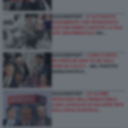
DAGOREPORT -
E’ ACCADUTO
RARAMENTE CHE FRANCESCO
GUCCINI ABBIA CANTATO LA SUA
VITA SENTIMENTALE
MA…
DAGOREPORT –
CARO CONTE...
MA PERCHÉ NON TE NE VAI A
FARE IN CULO?!
- NEL PARTITO
DEMOCRATICO…
DAGOREPORT -
LE ULTIME
SPERANZE DELL’IRRIDUCIBILE
LUIGI LOVAGLIO DI SALVARE MPS
DALL’OPAS DI INTESA…