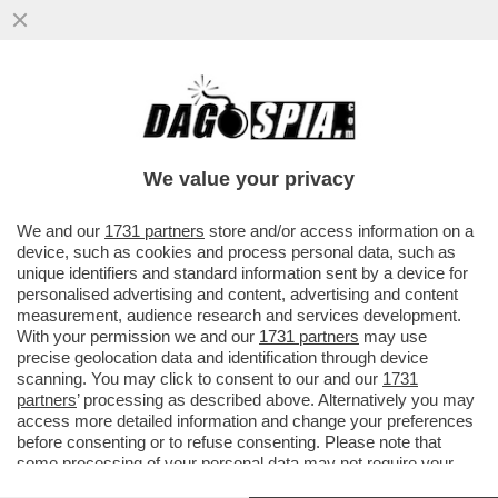
We value your privacy
We and our
1731 partners
store and/or access information on a
device, such as cookies and process personal data, such as
unique identifiers and standard information sent by a device for
personalised advertising and content, advertising and content
measurement, audience research and services development.
With your permission we and our
1731 partners
may use
precise geolocation data and identification through device
scanning. You may click to consent to our and our
1731
partners
’ processing as described above. Alternatively you may
access more detailed information and change your preferences
POSTA FLASH! – RICCARDO CHIABERGE: “CARO
before consenting or to refuse consenting. Please note that
DAGO,
CACCIARI L’AVEVA GIÀ DETTO NEL MAGGIO
some processing of your personal data may not require your
1968
, QUANDO ANDREA MARTELLA NON ERA
consent, but you have a right to object to such processing. Your