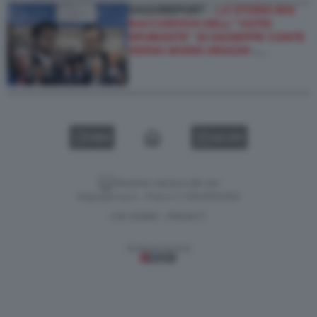
DAGOREPORT –
LA STORIA MAI
RACCONTATA DELL'''ASTIO
SPUMANTE'' DI GIUSEPPE CONTE
VERSO MARIO DRAGHI
-…
VIDEO
GALLERY
Versione classica del sito
Dagospia S.p.A. - P.iva e c.f. 06163551002
CHI SIAMO
PRIVACY
-
Gestione tecnica