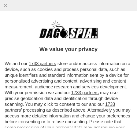
We value your privacy
We and our
1733 partners
store and/or access information on a
device, such as cookies and process personal data, such as
unique identifiers and standard information sent by a device for
personalised advertising and content, advertising and content
measurement, audience research and services development.
With your permission we and our
1733 partners
may use
precise geolocation data and identification through device
scanning. You may click to consent to our and our
1733
partners
’ processing as described above. Alternatively you may
NON SONO "NOSTALGICI": SO' FASCISTI -
SUI SOCIAL
access more detailed information and change your preferences
RICICCIA UNA FOTO DI FRANCESCO
before consenting or to refuse consenting. Please note that
TERRENI,
SEGRETARIO CITTADINO DI FRATELLI
some processing of your personal data may not require your
D'ITALIA A LEGNANO,
E DI NICOLA CAVALLARI
consent, but you have a right to object to such processing. Your
CHE
POSANO INSIEME A UN GRUPPO DI PERSONE