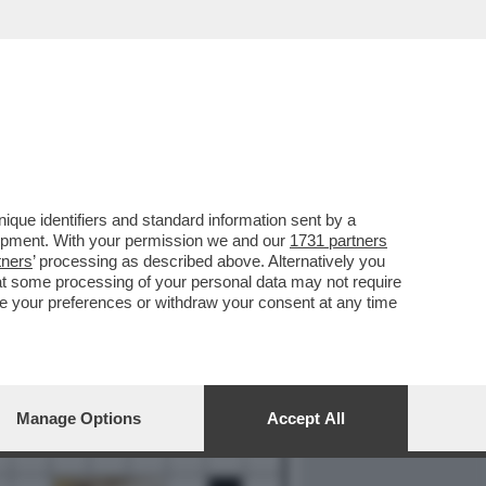
REPORT
DAGOARCHIVIO
que identifiers and standard information sent by a
lopment. With your permission we and our
1731 partners
tners
’ processing as described above. Alternatively you
at some processing of your personal data may not require
nge your preferences or withdraw your consent at any time
Manage Options
Accept All