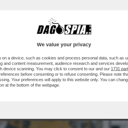
BUSINESS
CAFONAL
CRONACHE
SPORT
DAGO
We value your privacy
 on a device, such as cookies and process personal data, such as uni
ising and content measurement, audience research and services deve
gh device scanning. You may click to consent to our and our
1731 par
ferences before consenting or to refuse consenting. Please note th
essing. Your preferences will apply to this website only. You can cha
on at the bottom of the webpage.