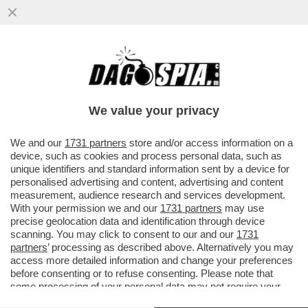
We value your privacy
We and our
1731 partners
store and/or access information on a
device, such as cookies and process personal data, such as
unique identifiers and standard information sent by a device for
personalised advertising and content, advertising and content
measurement, audience research and services development.
With your permission we and our
1731 partners
may use
precise geolocation data and identification through device
scanning. You may click to consent to our and our
1731
partners
’ processing as described above. Alternatively you may
access more detailed information and change your preferences
DAGOREPORT -
COME MAI IL SEMPRE LOQUACE
before consenting or to refuse consenting. Please note that
EMMANUEL MACRON TACE DI FRONTE
some processing of your personal data may not require your
ALL’UMILIAZIONE EUROPEA CON TRUMP SUI DAZI?
IL
consent, but you have a right to object to such processing. Your
TOYBOY DELL’ELISEO, CHE SI È SPESO PER NON