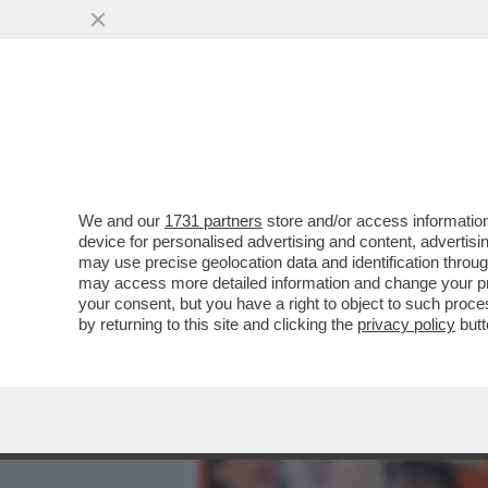
MEDIA E TV
POLITICA
We and our
1731 partners
store and/or access information
device for personalised advertising and content, advert
may use precise geolocation data and identification throu
may access more detailed information and change your pre
your consent, but you have a right to object to such proc
by returning to this site and clicking the
privacy policy
butt