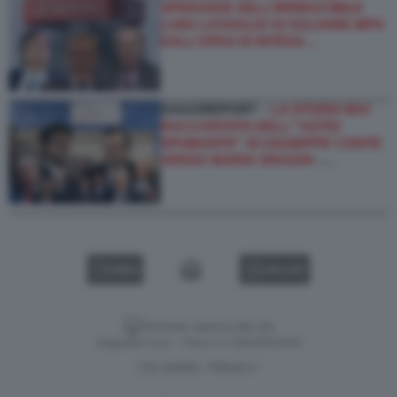
SPERANZE DELL’IRRIDUCIBILE
LUIGI LOVAGLIO DI SALVARE MPS
DALL’OPAS DI INTESA…
DAGOREPORT –
LA STORIA MAI
RACCONTATA DELL'''ASTIO
SPUMANTE'' DI GIUSEPPE CONTE
VERSO MARIO DRAGHI
-…
VIDEO
GALLERY
Versione classica del sito
Dagospia S.p.A. - P.iva e c.f. 06163551002
CHI SIAMO
PRIVACY
-