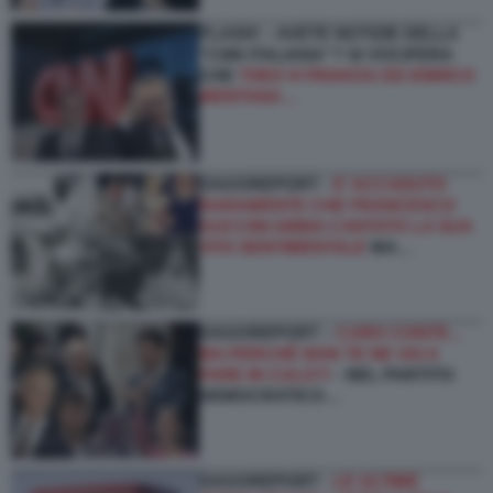
FLASH! – AVETE NOTIZIE DELLA
“CNN ITALIANA”? SI VOCIFERA
CHE
THEO KYRIAKOU ED ENRICO
MENTANA…
DAGOREPORT -
E’ ACCADUTO
RARAMENTE CHE FRANCESCO
GUCCINI ABBIA CANTATO LA SUA
VITA SENTIMENTALE
MA…
DAGOREPORT –
CARO CONTE...
MA PERCHÉ NON TE NE VAI A
FARE IN CULO?!
- NEL PARTITO
DEMOCRATICO…
DAGOREPORT -
LE ULTIME