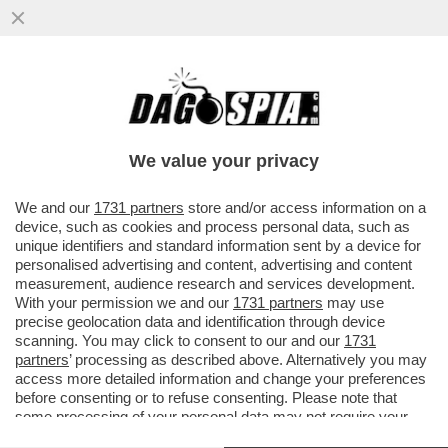
We value your privacy
We and our
1731 partners
store and/or access information on a
device, such as cookies and process personal data, such as
unique identifiers and standard information sent by a device for
personalised advertising and content, advertising and content
measurement, audience research and services development.
With your permission we and our
1731 partners
may use
precise geolocation data and identification through device
scanning. You may click to consent to our and our
1731
partners
’ processing as described above. Alternatively you may
FLASH -
GIORGIA MELONI VORREBBE ANTICIPARE AD
access more detailed information and change your preferences
before consenting or to refuse consenting. Please note that
APRILE IL VOTO PER LE POLITICHE 2027
some processing of your personal data may not require your
SGANCIANDOLO DALLE ELEZIONI AMMINISTRATIVE
consent, but you have a right to object to such processing. Your
(SI VOTERA' ANCHE PER I SINDACI DI ROMA, MILANO,