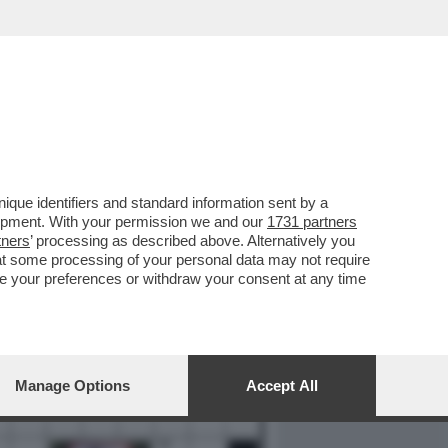
REPORT
DAGOARCHIVIO
que identifiers and standard information sent by a
lopment. With your permission we and our
1731 partners
tners
’ processing as described above. Alternatively you
at some processing of your personal data may not require
nge your preferences or withdraw your consent at any time
Manage Options
Accept All