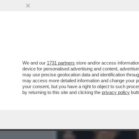
MEDIA E TV
POLITICA
We and our
1731 partners
store and/or access information
device for personalised advertising and content, advert
may use precise geolocation data and identification throu
may access more detailed information and change your pre
your consent, but you have a right to object to such proc
by returning to this site and clicking the
privacy policy
butt