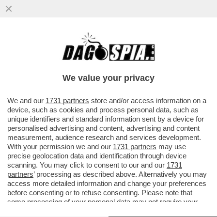
We value your privacy
We and our
1731 partners
store and/or access information on a
device, such as cookies and process personal data, such as
unique identifiers and standard information sent by a device for
personalised advertising and content, advertising and content
measurement, audience research and services development.
With your permission we and our
1731 partners
may use
precise geolocation data and identification through device
scanning. You may click to consent to our and our
1731
partners
’ processing as described above. Alternatively you may
access more detailed information and change your preferences
before consenting or to refuse consenting. Please note that
some processing of your personal data may not require your
INCREDIBILE MA VERO:
GIORGIA MELONI ESCLUDE
consent, but you have a right to object to such processing. Your
LA STAMPA ITALIANA DAL VERTICE IN CINA E ANCHE