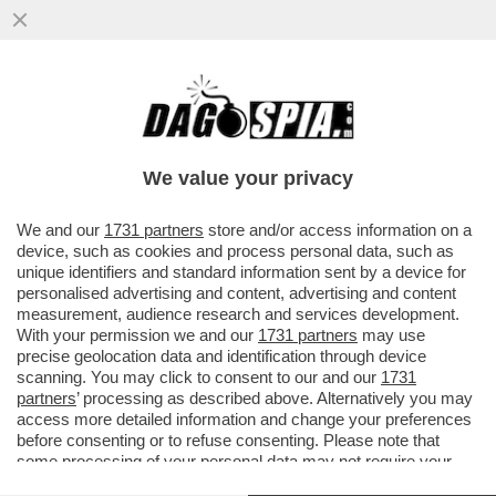
We value your privacy
We and our
1731 partners
store and/or access information on a
device, such as cookies and process personal data, such as
unique identifiers and standard information sent by a device for
personalised advertising and content, advertising and content
measurement, audience research and services development.
With your permission we and our
1731 partners
may use
precise geolocation data and identification through device
scanning. You may click to consent to our and our
1731
TRUMPIANI DI TUTTO IL MONDO, UNITEVI!
–
partners
’ processing as described above. Alternatively you may
L’ENNESIMA INGERENZA DI DONALD TRUMP, CHE FA
access more detailed information and change your preferences
IL SUO ENDORSEMENT PER IL CANDIDATO DI
before consenting or to refuse consenting. Please note that
ESTREMA DESTRA ALLE ELEZIONI PRESIDENZIALI IN
some processing of your personal data may not require your
COLOMBIA, ABELARDO DE LA ESPRIELLA, DETTO
consent, but you have a right to object to such processing. Your
“EL TIGRE”, IL PIÙ VOTATO AL PRIMO TURNO:
“HA IL