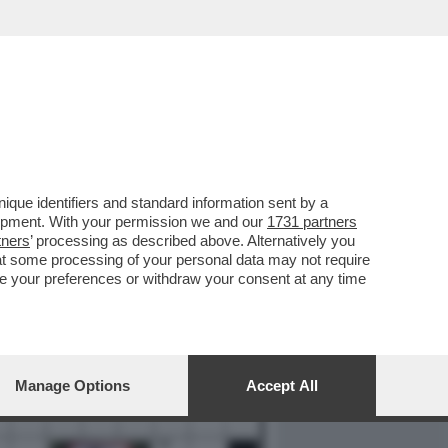
REPORT
DAGOARCHIVIO
que identifiers and standard information sent by a
lopment. With your permission we and our
1731 partners
tners
’ processing as described above. Alternatively you
at some processing of your personal data may not require
nge your preferences or withdraw your consent at any time
Manage Options
Accept All