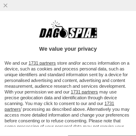
We value your privacy
We and our
1731 partners
store and/or access information on a
device, such as cookies and process personal data, such as
unique identifiers and standard information sent by a device for
personalised advertising and content, advertising and content
measurement, audience research and services development.
With your permission we and our
1731 partners
may use
precise geolocation data and identification through device
scanning. You may click to consent to our and our
1731
partners
’ processing as described above. Alternatively you may
access more detailed information and change your preferences
before consenting or to refuse consenting. Please note that
some processing of your personal data may not require your
DAGOREPORT: PRIMARIE SI’ O NO?
- SE DECIDERA' DI
consent, but you have a right to object to such processing. Your
RICORRERE AI GAZEBO, IL CAMPOLARGO CHIAMERÀ