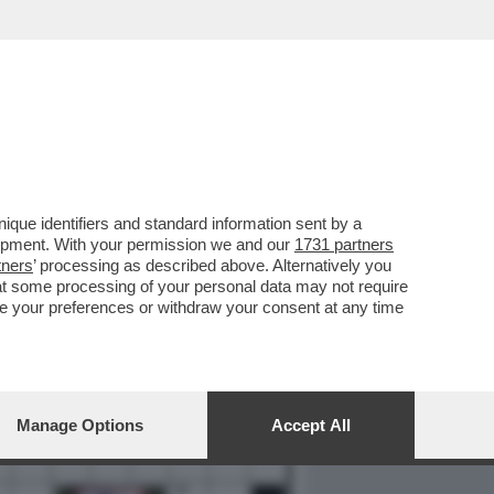
REPORT
DAGOARCHIVIO
que identifiers and standard information sent by a
lopment. With your permission we and our
1731 partners
tners
’ processing as described above. Alternatively you
at some processing of your personal data may not require
nge your preferences or withdraw your consent at any time
Manage Options
Accept All