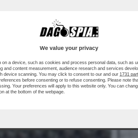
BUSINESS
CAFONAL
CRONACHE
SPORT
DAGO
We value your privacy
 on a device, such as cookies and process personal data, such as uni
ising and content measurement, audience research and services deve
gh device scanning. You may click to consent to our and our
1731 par
ferences before consenting or to refuse consenting. Please note th
essing. Your preferences will apply to this website only. You can cha
on at the bottom of the webpage.