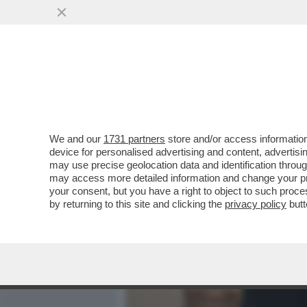
MEDIA E TV
POLITICA
We and our
1731 partners
store and/or access information
device for personalised advertising and content, advert
may use precise geolocation data and identification throu
may access more detailed information and change your pre
your consent, but you have a right to object to such proc
by returning to this site and clicking the
privacy policy
butt