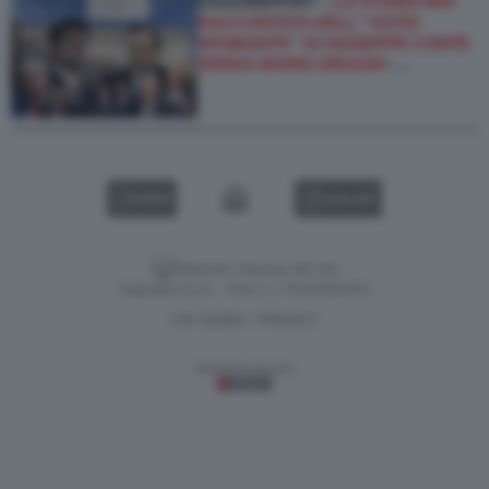
DAGOREPORT –
LA STORIA MAI
RACCONTATA DELL'''ASTIO
SPUMANTE'' DI GIUSEPPE CONTE
VERSO MARIO DRAGHI
-…
VIDEO
GALLERY
Versione classica del sito
Dagospia S.p.A. - P.iva e c.f. 06163551002
CHI SIAMO
PRIVACY
-
Gestione tecnica