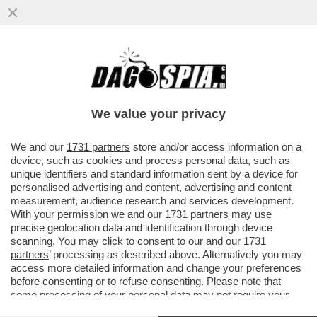
We value your privacy
We and our
1731 partners
store and/or access information on a
device, such as cookies and process personal data, such as
unique identifiers and standard information sent by a device for
personalised advertising and content, advertising and content
measurement, audience research and services development.
With your permission we and our
1731 partners
may use
precise geolocation data and identification through device
scanning. You may click to consent to our and our
1731
JODAR? ANCORA NE DEVE MANGIARE DI PAELLA
–
partners
’ processing as described above. Alternatively you may
JANNIK SINNER BATTE IL 19ENNE SPAGNOLO,
access more detailed information and change your preferences
ASTRO NASCENTE DEL TENNIS MONDIALE, CON IL
before consenting or to refuse consenting. Please note that
PUNTEGGIO DI 6-2 7-6, E VOLA IN SEMIFINALE
some processing of your personal data may not require your
DELL’ATP DI MADRID – IL TENNISTA ITALIANO
consent, but you have a right to object to such processing. Your
SFIDERÀ IL VINCENTE TRA IL CECO JIRI LEHECKA E