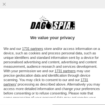
We value your privacy
We and our
1731 partners
store and/or access information on a
device, such as cookies and process personal data, such as
unique identifiers and standard information sent by a device for
personalised advertising and content, advertising and content
measurement, audience research and services development.
With your permission we and our
1731 partners
may use
precise geolocation data and identification through device
scanning. You may click to consent to our and our
1731
MEZZOGIORNO DI CHAMPIONS! CLAMOROSO:
LA
partners
’ processing as described above. Alternatively you may
ROMA CON DUE CRANIATE DI MANCINI IN VERSIONE
access more detailed information and change your preferences
BOMBER PRUZZO CONQUISTA IL DERBY E SALE AL
before consenting or to refuse consenting. Please note that
some processing of your personal data may not require your
QUARTO POSTO
GRAZIE AL REGALONE DI UNA
consent, but you have a right to object to such processing. Your
SUPER FIORENTINA CHE ALLO STADIUM RIFILA DUE