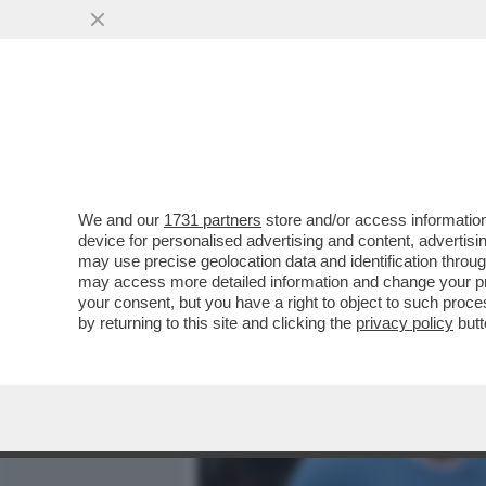
MEDIA E TV
POLITICA
We and our
1731 partners
store and/or access information
device for personalised advertising and content, advert
may use precise geolocation data and identification throu
may access more detailed information and change your pre
your consent, but you have a right to object to such proc
by returning to this site and clicking the
privacy policy
butt