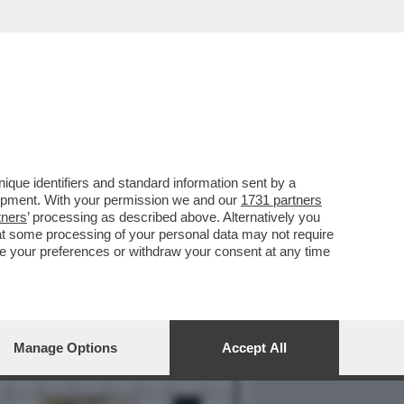
REPORT
DAGOARCHIVIO
que identifiers and standard information sent by a
lopment. With your permission we and our
1731 partners
tners
’ processing as described above. Alternatively you
at some processing of your personal data may not require
nge your preferences or withdraw your consent at any time
Manage Options
Accept All