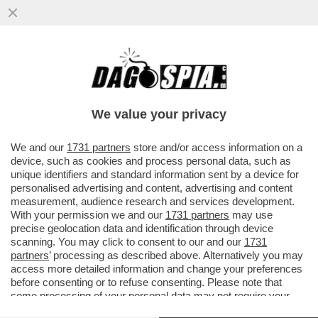
We value your privacy
We and our
1731 partners
store and/or access information on a
device, such as cookies and process personal data, such as
unique identifiers and standard information sent by a device for
personalised advertising and content, advertising and content
measurement, audience research and services development.
With your permission we and our
1731 partners
may use
precise geolocation data and identification through device
scanning. You may click to consent to our and our
1731
partners
’ processing as described above. Alternatively you may
access more detailed information and change your preferences
SINNER SE NE VA AL MARE DOPO IL MALORE AL
before consenting or to refuse consenting. Please note that
ROLAND GARROS!
IL NUMERO 1 DEL MONDO
some processing of your personal data may not require your
SBARCA IN SARDEGNA E
“SVACCANZA” TRA LA
consent, but you have a right to object to such processing. Your