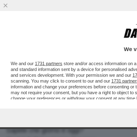
MEDIA E TV
POLITICA
BUSINESS
CAFON
We v
We and our
1731 partners
store and/or access information on a
and standard information sent by a device for personalised adv
and services development. With your permission we and our
17
scanning. You may click to consent to our and our
1731 partner
LA PRIMAVERA, PER I NEWYORKESI
information and change your preferences before consenting or t
may not require your consent, but you have a right to object to 
STAGIONE DELL'ACCOPPIAMENTO DE
change your preferences or withdraw your consent at any time by
the webpage.
Dagospia 21/03/2002
Ho una buona notizia
Sapete che giorno è oggi?