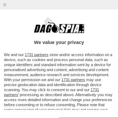
We value your privacy
We and our
1731 partners
store and/or access information on a
device, such as cookies and process personal data, such as
unique identifiers and standard information sent by a device for
personalised advertising and content, advertising and content
measurement, audience research and services development.
With your permission we and our
1731 partners
may use
precise geolocation data and identification through device
scanning. You may click to consent to our and our
1731
partners
’ processing as described above. Alternatively you may
CLIC: CAFONALINO!
– ALLA FABBRICA DEL VAPORE
access more detailed information and change your preferences
DI MILANO ARRIVA LA MOSTRA FOTOGRAFICA
before consenting or to refuse consenting. Please note that
“WOMEN FOR WOMEN AGAINST VIOLENCE”,
some processing of your personal data may not require your
L'EVENTO DEDICATO ALLE DONNE “RINATE” DOPO
consent, but you have a right to object to such processing. Your