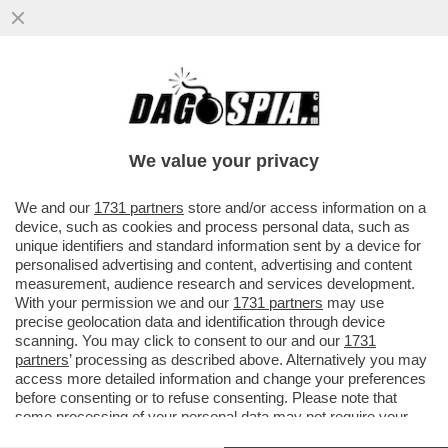
We value your privacy
We and our
1731 partners
store and/or access information on a
device, such as cookies and process personal data, such as
unique identifiers and standard information sent by a device for
personalised advertising and content, advertising and content
measurement, audience research and services development.
With your permission we and our
1731 partners
may use
precise geolocation data and identification through device
scanning. You may click to consent to our and our
1731
partners
’ processing as described above. Alternatively you may
access more detailed information and change your preferences
before consenting or to refuse consenting. Please note that
SULLA CARTA, LEONARDINO FA SUL SERIO –
DEL
some processing of your personal data may not require your
VECCHIO JR HA SCELTO FRANCESCO DINI COME
consent, but you have a right to object to such processing. Your
PRESIDENTE DELLA “SPEED”, LA CONCESSIONARIA