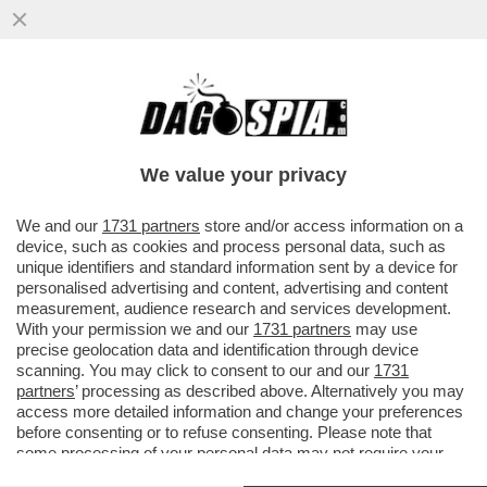
We value your privacy
We and our
1731 partners
store and/or access information on a
device, such as cookies and process personal data, such as
unique identifiers and standard information sent by a device for
personalised advertising and content, advertising and content
measurement, audience research and services development.
With your permission we and our
1731 partners
may use
precise geolocation data and identification through device
scanning. You may click to consent to our and our
1731
DI MALE IN GREGGIO - IL COLOSSO PETROLIFERO
partners
’ processing as described above. Alternatively you may
BRITANNICO
"BP" SILURA IL PROPRIO PRESIDENTE
access more detailed information and change your preferences
ALBERT MANIFOLD. IL MOTIVO? "INACCETTABILI"
before consenting or to refuse consenting. Please note that
PROBLEMI DI GOVERNANCE E DI CONDOTTA
-
some processing of your personal data may not require your
SECONDO ALCUNE VOCI, MANIFOLD AVREBBE
consent, but you have a right to object to such processing. Your
AVUTO DEI COMPORTAMENTI "AGGRESSIVI" NEI