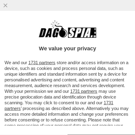
We value your privacy
We and our
1731 partners
store and/or access information on a
device, such as cookies and process personal data, such as
unique identifiers and standard information sent by a device for
personalised advertising and content, advertising and content
measurement, audience research and services development.
With your permission we and our
1731 partners
may use
precise geolocation data and identification through device
scanning. You may click to consent to our and our
1731
partners
’ processing as described above. Alternatively you may
access more detailed information and change your preferences
RICCHI, RICCHISSIMI, PRATICAMENTE IN MUTANDE
–
before consenting or to refuse consenting. Please note that
NELLA MASSERIA DI BORGO EGNAZIA, IN PROVINCIA
some processing of your personal data may not require your
consent, but you have a right to object to such processing. Your
DI BRINDISI, È IN CORSO IL “BUSINESS OF LUXURY