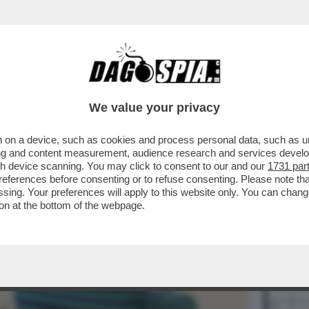
BUSINESS
CAFONAL
CRONACHE
SPORT
DAGO
We value your privacy
 on a device, such as cookies and process personal data, such as uni
ising and content measurement, audience research and services deve
gh device scanning. You may click to consent to our and our
1731 par
ferences before consenting or to refuse consenting. Please note th
essing. Your preferences will apply to this website only. You can cha
on at the bottom of the webpage.