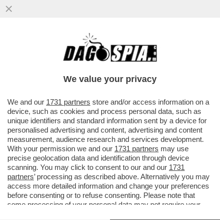
We value your privacy
We and our
1731 partners
store and/or access information on a
device, such as cookies and process personal data, such as
unique identifiers and standard information sent by a device for
personalised advertising and content, advertising and content
measurement, audience research and services development.
With your permission we and our
1731 partners
may use
precise geolocation data and identification through device
scanning. You may click to consent to our and our
1731
partners
’ processing as described above. Alternatively you may
access more detailed information and change your preferences
before consenting or to refuse consenting. Please note that
some processing of your personal data may not require your
ROMA, UNA CITTA’ DA PRENDERE CON FILOSOFIA –
consent, but you have a right to object to such processing. Your
TRA I TANTI DISAGI DELLA CAPITALE, C’E’ QUELLO