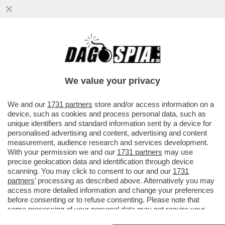
We value your privacy
We and our
1731 partners
store and/or access information on a
device, such as cookies and process personal data, such as
unique identifiers and standard information sent by a device for
personalised advertising and content, advertising and content
measurement, audience research and services development.
With your permission we and our
1731 partners
may use
precise geolocation data and identification through device
scanning. You may click to consent to our and our
1731
partners
’ processing as described above. Alternatively you may
LA LEGGE ELETTORALE, L’ULTIMO GRANDE
access more detailed information and change your preferences
PASTICCIO DEI FRATELLINI D’ITALIA
– IL
before consenting or to refuse consenting. Please note that
“MELONELLUM”, APPENA RISCRITTO E PRESENTATO
some processing of your personal data may not require your
IN COMMISSIONE ALLA CAMERA, È GIÀ DA CAMBIARE
consent, but you have a right to object to such processing. Your
PRIMA CHE APPRODI IN AULA,
PER EVITARE I DUBBI