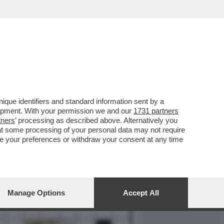
REPORT
DAGOARCHIVIO
que identifiers and standard information sent by a
lopment. With your permission we and our
1731 partners
tners
’ processing as described above. Alternatively you
at some processing of your personal data may not require
nge your preferences or withdraw your consent at any time
Manage Options
Accept All