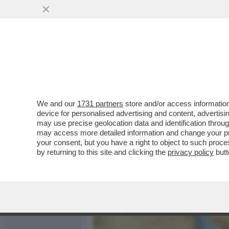
MEDIA E TV
POLITICA
We and our
1731 partners
store and/or access information
device for personalised advertising and content, advert
may use precise geolocation data and identification throu
may access more detailed information and change your pre
your consent, but you have a right to object to such proc
by returning to this site and clicking the
privacy policy
butt