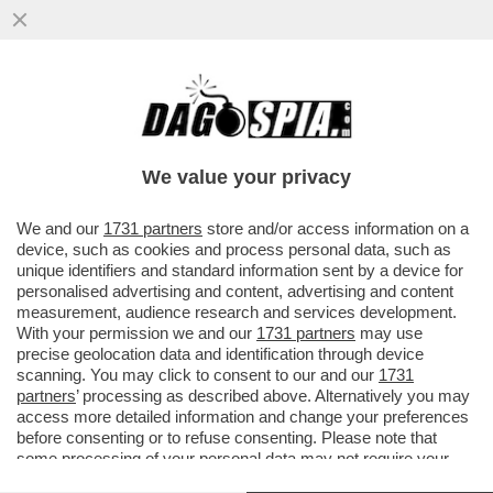
We value your privacy
We and our
1731 partners
store and/or access information on a
device, such as cookies and process personal data, such as
unique identifiers and standard information sent by a device for
personalised advertising and content, advertising and content
measurement, audience research and services development.
With your permission we and our
1731 partners
may use
precise geolocation data and identification through device
scanning. You may click to consent to our and our
1731
partners
’ processing as described above. Alternatively you may
access more detailed information and change your preferences
IL MISTERO INTORNO AL "FIGLIO SEGRETO" DI
before consenting or to refuse consenting. Please note that
MARILYN MONROE - IL 22 GENNAIO 1969,
IL
some processing of your personal data may not require your
SETTIMANALE "GENTE" FECE IL PRESUNTO SCOOP
consent, but you have a right to object to such processing. Your