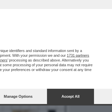
REPORT
DAGOARCHIVIO
que identifiers and standard information sent by a
lopment. With your permission we and our
1731 partners
tners
’ processing as described above. Alternatively you
at some processing of your personal data may not require
nge your preferences or withdraw your consent at any time
Manage Options
Accept All