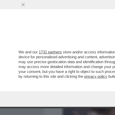
MEDIA E TV
POLITICA
We and our
1731 partners
store and/or access information
NUNZIA DE GIROLAMO RAI
device for personalised advertising and content, advert
may use precise geolocation data and identification throu
may access more detailed information and change your pre
your consent, but you have a right to object to such proc
by returning to this site and clicking the
privacy policy
butt