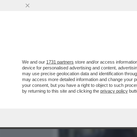
MEDIA E TV
POLITICA
We and our
1731 partners
store and/or access information
SERVIZIO DI PIAZZAPULIT
device for personalised advertising and content, advert
DEO
may use precise geolocation data and identification throu
may access more detailed information and change your pre
your consent, but you have a right to object to such proc
by returning to this site and clicking the
privacy policy
butt