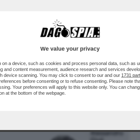
BUSINESS
CAFONAL
CRONACHE
SPORT
DAGO
We value your privacy
 on a device, such as cookies and process personal data, such as uni
 IL DIRETTORE DELLA FONDAZIONE
ising and content measurement, audience research and services deve
 STAMPA MANDA ...
gh device scanning. You may click to consent to our and our
1731 par
ferences before consenting or to refuse consenting. Please note th
essing. Your preferences will apply to this website only. You can cha
on at the bottom of the webpage.