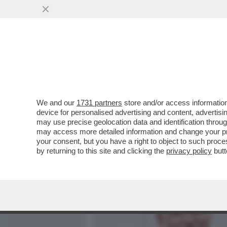
MEDIA E TV
POLITICA
We and our
1731 partners
store and/or access information
BUTTAFUOCO E FIAMME! –
device for personalised advertising and content, advert
BIENNALE IN CONFERENZA
may use precise geolocation data and identification throu
may access more detailed information and change your pre
VAI ALL'ARTICOLO
your consent, but you have a right to object to such proc
by returning to this site and clicking the
privacy policy
butt