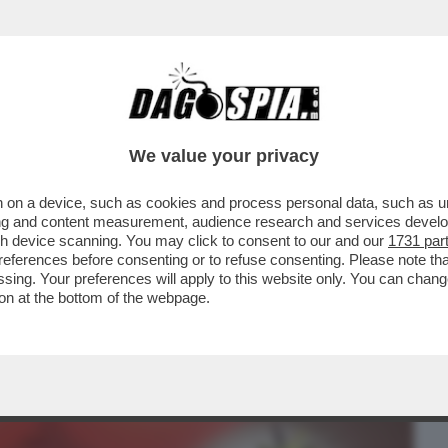
BUSINESS
CAFONAL
CRONACHE
SPORT
DAGO
We value your privacy
 on a device, such as cookies and process personal data, such as uni
 IL DIRETTORE DELLA FONDAZIONE
ising and content measurement, audience research and services deve
 STAMPA MANDA ...
gh device scanning. You may click to consent to our and our
1731 par
ferences before consenting or to refuse consenting. Please note th
essing. Your preferences will apply to this website only. You can cha
on at the bottom of the webpage.