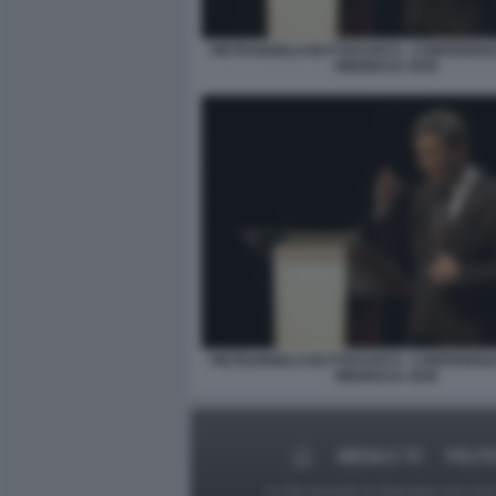
PIETRANGELO BUTTAFUOCO - CONFERENZ
BIENNALE 2026
PIETRANGELO BUTTAFUOCO - CONFERENZ
BIENNALE 2026
MEDIA E TV
POLIT
Le foto presenti su Dagospia.com sono s