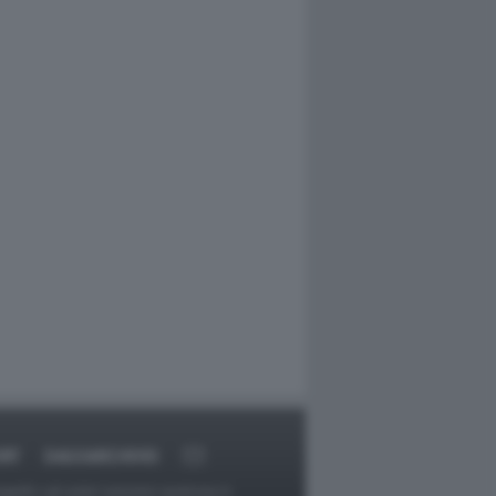
RT
DAGOARCHIVIO
ggetti o gli autori avessero qualcosa in