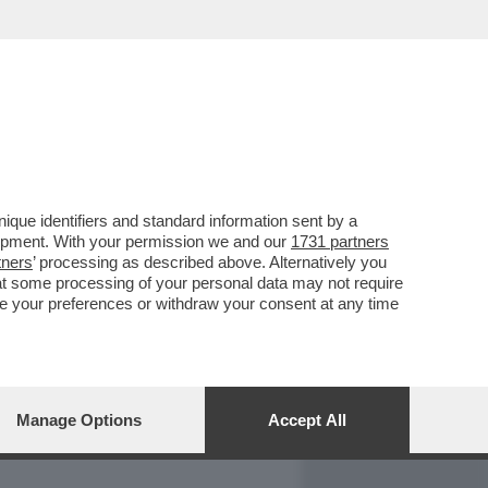
REPORT
DAGOARCHIVIO
que identifiers and standard information sent by a
lopment. With your permission we and our
1731 partners
tners
’ processing as described above. Alternatively you
at some processing of your personal data may not require
nge your preferences or withdraw your consent at any time
Manage Options
Accept All