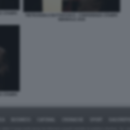
A STAMPA
PIETRANGELO BUTTAFUOCO - CONFERENZA STAMPA
BIENNALE 2026
A STAMPA
ICA
BUSINESS
CAFONAL
CRONACHE
SPORT
DAGOREPO
tate in larga parte prese da Internet,e quindi valutate di pubblico dominio. Se i so