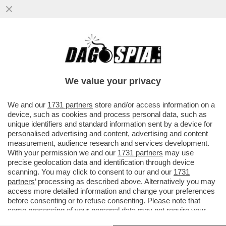
IL SENEGALESE ARRESTATO PER LA
MORTE DI DESIREE: ABBIAMO FATTO
SESSO, ERA TRANQUILLA E D'ACCORDO...
We value your privacy
VAI ALL'ARTICOLO
We and our
1731 partners
store and/or access information on a
device, such as cookies and process personal data, such as
unique identifiers and standard information sent by a device for
personalised advertising and content, advertising and content
measurement, audience research and services development.
With your permission we and our
1731 partners
may use
precise geolocation data and identification through device
scanning. You may click to consent to our and our
1731
partners
’ processing as described above. Alternatively you may
access more detailed information and change your preferences
before consenting or to refuse consenting. Please note that
some processing of your personal data may not require your
consent, but you have a right to object to such processing. Your